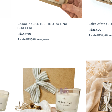
CAIXA PRESENTE - TRIO ROTINA
Caixa Afetos - 
PERFEITA
R$217,90
R$149,90
4
x de
R$54,48
se
4
x de
R$37,48
sem juros