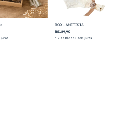
de
BOX - AMETISTA
R$189,90
 juros
4
x de
R$47,48
sem juros