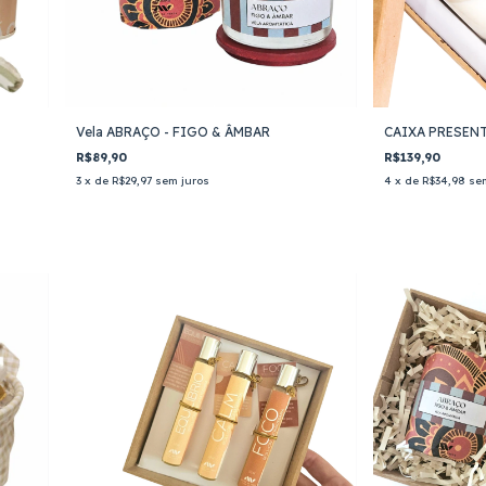
Vela ABRAÇO - FIGO & ÂMBAR
CAIXA PRESENT
R$89,90
R$139,90
3
x de
R$29,97
sem juros
4
x de
R$34,98
se