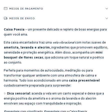
MEIOS DE PAGAMENTO
MEIOS DE ENVIO
Caixa Poesia
– um presente delicado e repleto de boas energias para
quem você ama.
Esta caixa encantadora traz uma
vela vibracional
com notas suaves de
ametista, lavanda e alecrim
, ingredientes que promovem equilíbrio,
serenidade e proteção energética. Além disso, acompanha um
mini
bouquet de flores secas
, que adiciona um toque natural e poético
ao conjunto.
Perfeita para momentos de autocuidado, meditação ou para
transformar qualquer ambiente com uma atmosfera de calma e
harmonia. Tudo isso acondicionado em uma
caixa presenteável
cuidadosamente preparada para surpreender.
✨
Dica sensorial:
acenda a vela em um canto especial e deixe que a
energia positiva da ametista e o aroma da lavanda e do alecrim
envolvam seu espaço com tranquilidade e inspiração.
Presenteie com significado. Presenteie com a Caixa Poesia.