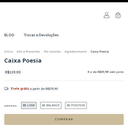
0
BLOG
Trocas e Devoluções
Início
.
Kits e Presentes
.
Por ocasião
.
Agradecimento
.
Caixa Poesia
Caixa Poesia
R$119,90
4
x de
R$29,98
sem juros
Frete grátis
a partir de
R$279,90
BE LOVE
BE BALANCE
BE POSITIVE
AROMAS