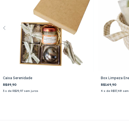
Caixa Serenidade
Box Limpeza Ene
R$89,90
R$149,90
3
x de
R$29,97
sem juros
4
x de
R$37,48
sem 